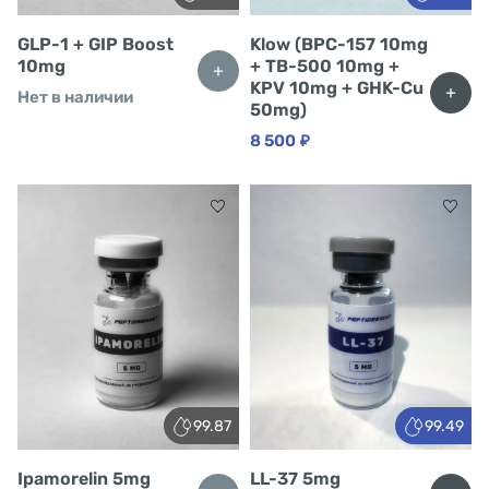
GLP-1 + GIP Boost
Klow (BPC-157 10mg
10mg
+ TB-500 10mg +
+
KPV 10mg + GHK-Cu
+
Нет в наличии
50mg)
8 500
₽
99.87
99.49
Ipamorelin 5mg
LL-37 5mg