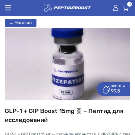
0
← Магазин
ЧИСТОТА
99.5
GLP-1 + GIP Boost 15mg 🧬 – Пептид для
исследований
GLP-1 + GIP Boost 15 мг — двойной агонист GLP-1R/GIPR с тем