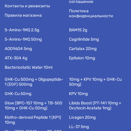
соглашение
Контакты и реквизиты
Политика
Правила магазина
конфиденциальности
5-Amino-1MQ 2.5g
BAM15 2g
5-Amino-1MQ 50mg
Cagrilintide 5mg
AOD9604 5mg
Cartalax 20mg
ATX-304 4g
Epitalon 10mg
Bacteriostatic Water 10ml
GHK-Cu 500mg + Oligopeptide-
10mg + KPV 10mg + GHK-Cu
1 (EGF) 500mg
50mg)
GHK-Cu 50mg
KPV 10mg
Glow (BPC-157 10mg + TB-500
Libido Boost (PT-141 10mg +
10mg + GHK-Cu 50mg)
Oxytocin Acetate 1mg)
Klotho-derived Peptide 1 (KP1)
Livagen 20mg
10mg
LL-37 5mg