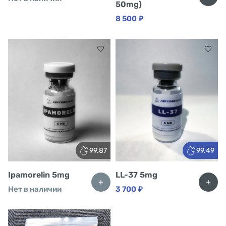
50mg)
8 500
₽
99.87
99.49
Ipamorelin 5mg
LL-37 5mg
+
+
Нет в наличии
3 700
₽