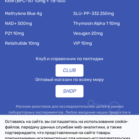
Klow (BPC-157 10mg + TB-500
Methylene Blue 4g
SLU-PP-332 250mg
NAD+ 500mg
Thymosin Alpha 1 10mg
P21 10mg
Vesugen 20mg
Retatrutide 10mg
VIP 10mg
Клуб и справочник по пептидам
CLUB
Оптовый магазин по всему миру
SHOP
Магазин реактивов для исследовательских целей в рамках
лабораторных экспериментов. Любое введение наших продуктов в
организм человека или животного строго запрещено.
Оставаясь на сайте, вы соглашаетесь на использование cookie-
файлов, передачу данных службам web-аналитики, а также
подтверждаете, что представленные на сайте товары
предназначены исключительно для научно-исследовательских