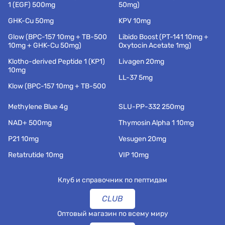
1 (EGF) 500mg
50mg)
GHK-Cu 50mg
KPV 10mg
Glow (BPC-157 10mg + TB-500
Libido Boost (PT-141 10mg +
10mg + GHK-Cu 50mg)
Oxytocin Acetate 1mg)
Klotho-derived Peptide 1 (KP1)
Livagen 20mg
10mg
LL-37 5mg
Klow (BPC-157 10mg + TB-500
Methylene Blue 4g
SLU-PP-332 250mg
NAD+ 500mg
Thymosin Alpha 1 10mg
P21 10mg
Vesugen 20mg
Retatrutide 10mg
VIP 10mg
Клуб и справочник по пептидам
CLUB
Оптовый магазин по всему миру